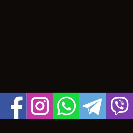
> Умови угоди
> Зв'язатися з нами
> Карта сайту
(c) 2015,
усі права захищ
програмування:
a-rt.com.u
дизайн:
fly-hosting.com