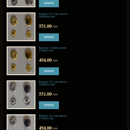
Кнопка 12,5мм антик (720шт)
тур
494.00
грн.
Кнопка 12,5 мм блек
(1000шт) кит
551.00
грн.