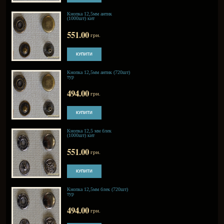
874.00
грн.
Кнопка 10мм нікель (1440шт)
кит
874.00
грн.
Кнопка 12,5мм антик
(1000шт) кит
551.00
грн.