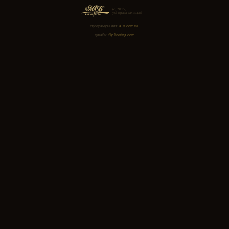
Кнопка 12,5мм оксид
(1000шт) кит
551.00
грн.
Кнопка 12,5мм оксид (720шт)
тур
494.00
грн.