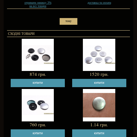
1.14
грн.
отримати знижку 3%
на всі товари
тому