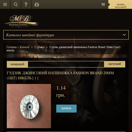
Каталог швейної фурнітури
Головна
»
Каталог
»
Гудзики
»
Гудзик джинсовий напів
нікель
попередній
ГУДЗИК ДЖИНСОВИЙ НАПІВНІЖКА FAS
(1ШТ) НІКЕЛЬ [ 1 ]