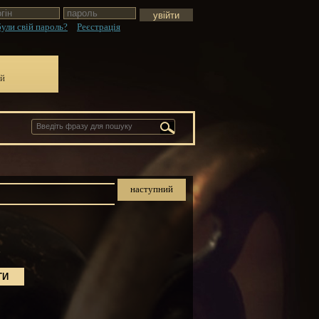
ули свій пароль?
Реєстрація
ій
наступний
.