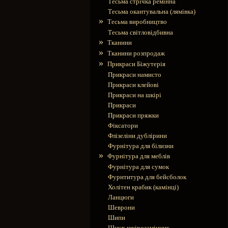
Тесьма стрічка ремінна
Тесьма окантувальна (лямівка)
»
Тесьма виробництво
Тесьма світловідбивна
»
Тканини
»
Тканини розпродаж
»
Прикраси Біжутерія
Прикраси намисто
Прикраси клейові
Прикраси на шкірі
Прикраси
Прикраси пряжки
Фіксатори
Флізеліни дублірини
Фурнітура для білизни
»
Фурнітура для меблів
Фурнітура для сумок
Фурнтитура для бейсболок
Холітен крабик (камінці)
Ланцюги
Шеврони
Шипи
Шнур шкірозамінник