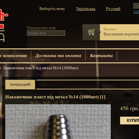
Виберіть мову
Заб
Передзвоніть мені
Кошик:
Ваш кошик порожн
 замовлення
Доставка та оплата
Контакти
»
Наконечник пласт під метал №14 (1000шт)
попередній
Наконечник пласт під метал №14 (1000шт) [1]
456
грн