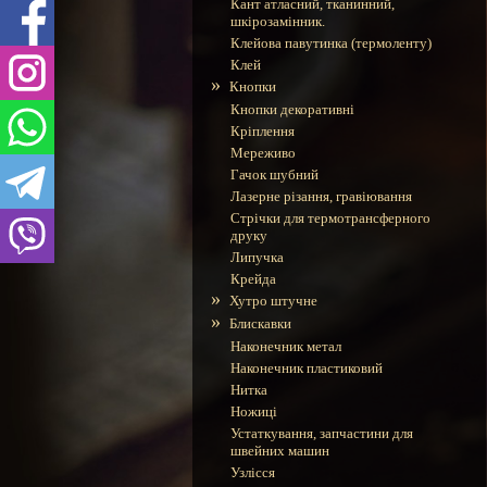
Кант атласний, тканинний,
шкірозамінник.
Клейова павутинка (термоленту)
Клей
»
Кнопки
Кнопки декоративні
Кріплення
Мереживо
Гачок шубний
Лазерне різання, гравіювання
Стрічки для термотрансферного
друку
Липучка
Крейда
»
Хутро штучне
»
Блискавки
Наконечник метал
Наконечник пластиковий
Нитка
Ножиці
Устаткування, запчастини для
швейних машин
Узлісся