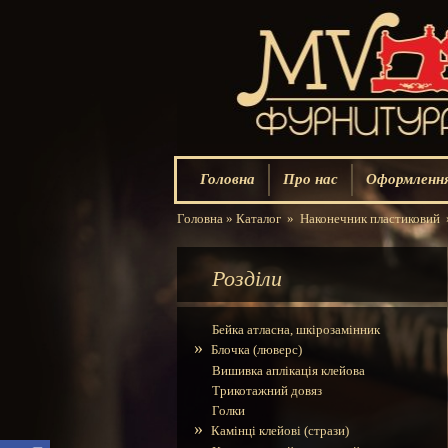
Головна
Про нас
Оформлення
Головна
»
Каталог
»
Наконечник пластиковий
Розділи
Бейка атласна, шкірозамінник
»
Блочка (люверс)
Вишивка аплікація клейова
Трикотажний довяз
Голки
»
Камінці клейові (стрази)