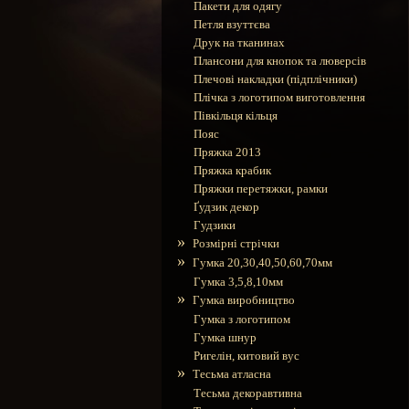
Пакети для одягу
Петля взуттєва
Друк на тканинах
Плансони для кнопок та люверсів
Плечові накладки (підплічники)
Плічка з логотипом виготовлення
Півкільця кільця
Пояс
Пряжка 2013
Пряжка крабик
Пряжки перетяжки, рамки
Ґудзик декор
Гудзики
»
Розмірні стрічки
»
Гумка 20,30,40,50,60,70мм
Гумка 3,5,8,10мм
»
Гумка виробництво
Гумка з логотипом
Гумка шнур
Ригелін, китовий вус
»
Тесьма атласна
Тесьма декоравтивна