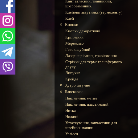
Кант атласний, тканинний,
шкірозамінник.
Клейова павутинка (термоленту)
Клей
»
Кнопки
Кнопки декоративні
Кріплення
Мереживо
Гачок шубний
Лазерне різання, гравіювання
Стрічки для термотрансферного
друку
Липучка
Крейда
»
Хутро штучне
»
Блискавки
Наконечник метал
Наконечник пластиковий
Нитка
Ножиці
Устаткування, запчастини для
швейних машин
Узлісся