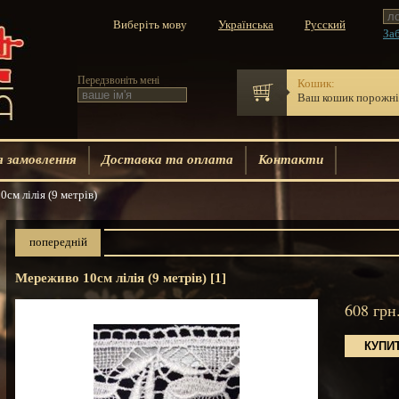
Виберіть мову
Заб
Передзвоніть мені
Кошик:
Ваш кошик порожн
 замовлення
Доставка та оплата
Контакти
м лілія (9 метрів)
попередній
Мереживо 10см лілія (9 метрів) [1]
608
грн