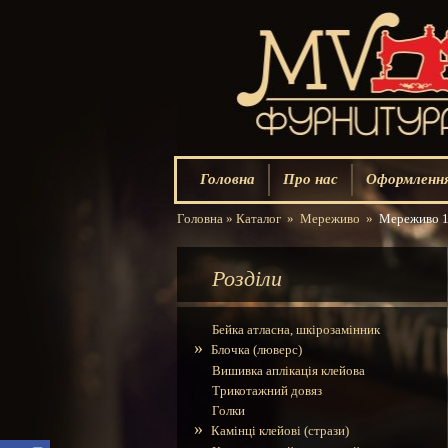
Головна
Про нас
Оформлення
Головна
»
Каталог
»
Мереживо
»
Мереживо 10с
Розділи
Бейка атласна, шкірозамінник
»
Блочка (люверс)
Вишивка аплікація клейова
Трикотажний довяз
Голки
»
Камінці клейові (стрази)