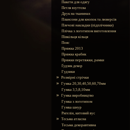
Пакети для одягу
Петля взуттєва
Друк на тканинах
Плансони для кнопок та люверсів
Плечові накладки (підплічники)
Плічка з логотипом виготовлення
Півкільця кільця
Пояс
Пряжка 2013
Пряжка крабик
Пряжки перетяжки, рамки
Ґудзик декор
Гудзики
»
Розмірні стрічки
»
Гумка 20,30,40,50,60,70мм
Гумка 3,5,8,10мм
»
Гумка виробництво
Гумка з логотипом
Гумка шнур
Ригелін, китовий вус
»
Тесьма атласна
Тесьма декоравтивна