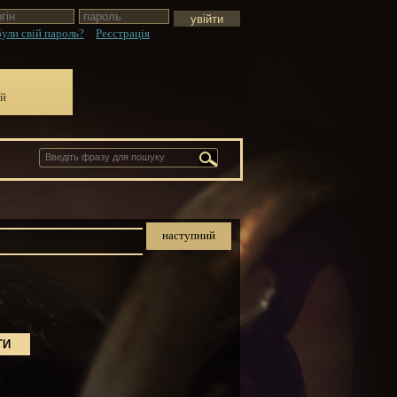
ули свій пароль?
Реєстрація
ій
наступний
.