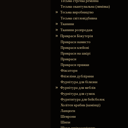
Тесьма стрічка ремінна
Тесьма окантувальна (лямівка)
»
Тесьма виробництво
Тесьма світловідбивна
»
Тканини
»
Тканини розпродаж
»
Прикраси Біжутерія
Прикраси намисто
Прикраси клейові
Прикраси на шкірі
Прикраси
Прикраси пряжки
Фіксатори
Флізеліни дублірини
Фурнітура для білизни
»
Фурнітура для меблів
Фурнітура для сумок
Фурнтитура для бейсболок
Холітен крабик (камінці)
Ланцюги
Шеврони
Шипи
Шнур шкірозамінник