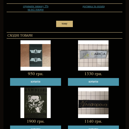
Одним із напрямкі
тканинних жакард
Замовити тканинні
можна в різних ко
95
грн.
отримати знижку 3%
на всі товари
тому