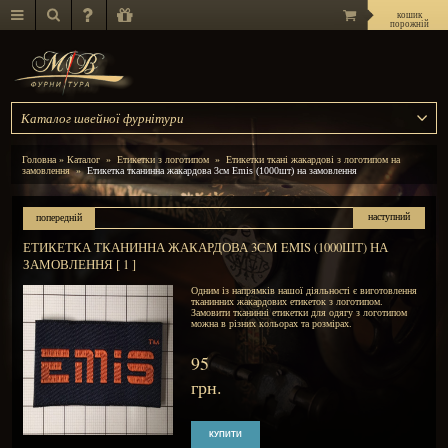
Каталог швейної фурнітури
Головна
»
Каталог
»
Етикетки з логотипом
»
Етикетки 
замовлення
»
Етикетка тканинна жакардова 3см Emis (10
попередній
ЕТИКЕТКА ТКАНИННА ЖАКАРДОВА 3СМ 
ЗАМОВЛЕННЯ [ 1 ]