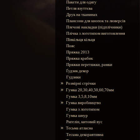
Пакети для одягу
Петля взуттєва
Друк на тканинах
Плансони для кнопок та люверсів
Плечові накладки (підплічники)
Плічка з логотипом виготовлення
Півкільця кільця
Пояс
Пряжка 2013
Пряжка крабик
Пряжки перетяжки, рамки
Ґудзик декор
Гудзики
»
Розмірні стрічки
»
Гумка 20,30,40,50,60,70мм
Гумка 3,5,8,10мм
»
Гумка виробництво
Гумка з логотипом
Гумка шнур
Ригелін, китовий вус
»
Тесьма атласна
Тесьма декоравтивна