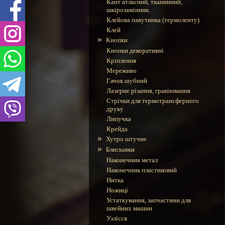
Кант атласний, тканинний,
шкірозамінник.
Клейова павутинка (термоленту)
Клей
»
Кнопки
Кнопки декоративні
Кріплення
Мереживо
Гачок шубний
Лазерне різання, гравіювання
Стрічки для термотрансферного
друку
Липучка
Крейда
»
Хутро штучне
»
Блискавки
Наконечник метал
Наконечник пластиковий
Нитка
Ножиці
Устаткування, запчастини для
швейних машин
Узлісся