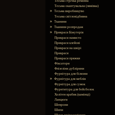
Тесьма стрічка ремінна
Тесьма окантувальна (лямівка)
»
Тесьма виробництво
Тесьма світловідбивна
»
Тканини
»
Тканини розпродаж
»
Прикраси Біжутерія
Прикраси намисто
Прикраси клейові
Прикраси на шкірі
Прикраси
Прикраси пряжки
Фіксатори
Флізеліни дублірини
Фурнітура для білизни
»
Фурнітура для меблів
Фурнітура для сумок
Фурнтитура для бейсболок
Холітен крабик (камінці)
Ланцюги
Шеврони
Шипи
Шнур шкірозамінник