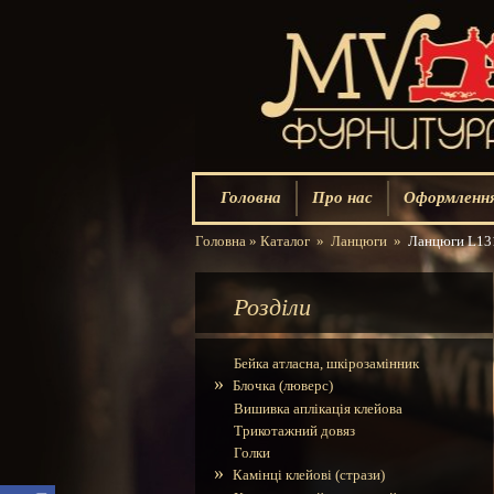
Головна
Про нас
Оформлення
Головна
»
Каталог
»
Ланцюги
»
Ланцюги L1319
Розділи
Бейка атласна, шкірозамінник
»
Блочка (люверс)
Вишивка аплікація клейова
Трикотажний довяз
Голки
»
Камінці клейові (стрази)