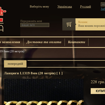
Виберіть мову
Заб
Передзвоніть мені
Кошик:
Ваш кошик порожн
 замовлення
Доставка та оплата
Контакти
 8мм (20 метрів)
попередній
Ланцюги L1319 8мм (20 метрів) [ 1 ]
228
грн