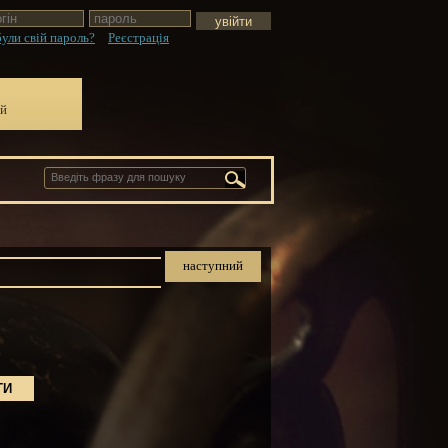
ули свій пароль?
Реєстрація
ій
наступний
.