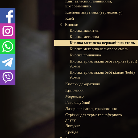
Кант атласний, тканинний,
шкірозамінник.
Клейова павутинка (термоленту)
Клей
»
Кнопки
Кнопка магнітна
Кнопка металева
Кнопка металева нержавіюча сталь
Кнопка металева кольорова емаль
Кнопка пришивна
Кнопка трикотажна бебі закрита (bebi)
9,5мм
Кнопка трикотажна бебі кільце (bebi)
9,5мм
Кнопки декоративні
Кріплення
Мереживо
Гачок шубний
Лазерне різання, гравіювання
Стрічки для термотрансферного
друку
Липучка
Крейда
»