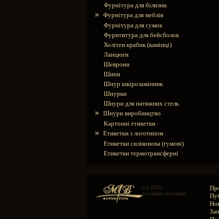
Фурнітура для білизни
»
Фурнітура для меблів
Фурнітура для сумок
Фурнтитура для бейсболок
Холітен крабик (камінці)
Ланцюги
Шеврони
Шипи
Шнур шкірозамінник
Шнурки
Шнури для натяжних стель
»
Шнури виробництво
Картонні етикетки
»
Етикетки з логотипом
Етикетки силіконова (гумові)
Етикетки термотрансферні
(c) 2026,
Пр
усі права захищені
Пуб
Но
Зап