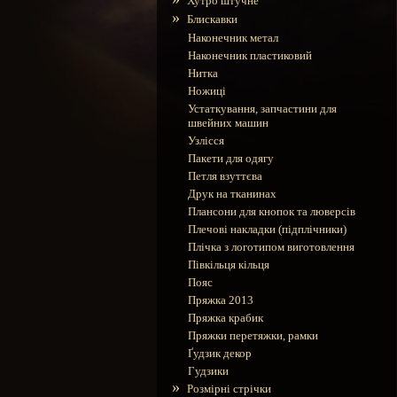
Хутро штучне
»
Блискавки
Наконечник метал
Наконечник пластиковий
Нитка
Ножиці
Устаткування, запчастини для
швейних машин
Узлісся
Пакети для одягу
Петля взуттєва
Друк на тканинах
Плансони для кнопок та люверсів
Плечові накладки (підплічники)
Плічка з логотипом виготовлення
Півкільця кільця
Пояс
Пряжка 2013
Пряжка крабик
Пряжки перетяжки, рамки
Ґудзик декор
Гудзики
»
Розмірні стрічки