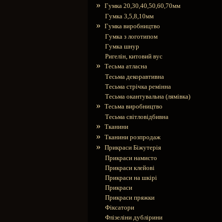
»
Гумка 20,30,40,50,60,70мм
Гумка 3,5,8,10мм
»
Гумка виробництво
Гумка з логотипом
Гумка шнур
Ригелін, китовий вус
»
Тесьма атласна
Тесьма декоравтивна
Тесьма стрічка ремінна
Тесьма окантувальна (лямівка)
»
Тесьма виробництво
Тесьма світловідбивна
»
Тканини
»
Тканини розпродаж
»
Прикраси Біжутерія
Прикраси намисто
Прикраси клейові
Прикраси на шкірі
Прикраси
Прикраси пряжки
Фіксатори
Флізеліни дублірини