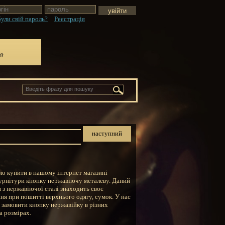
ули свій пароль?
Реєстрація
ій
наступний
]
о купити в нашому інтернет магазині
урнітури кнопку нержавіючу металеву. Даний
 з нержавіючої сталі знаходить своє
ня при пошитті верхнього одягу, сумок. У нас
 замовити кнопку нержавійку в різних
а розмірах.