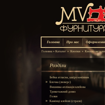
Головна
Про нас
Оформлення
Головна
»
Каталог
»
Кнопки
»
Кнопка метале
Розділи
Бейка атласна, шкірозамінник
»
Блочка (люверс)
Вишивка аплікація клейова
Трикотажний довяз
Голки
»
Камінці клейові (стрази)