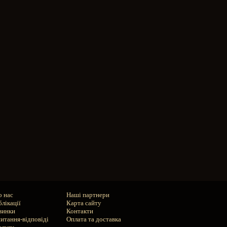
о нас
Наші партнери
лікації
Карта сайту
винки
Контакти
итання-відповіді
Оплата та доставка