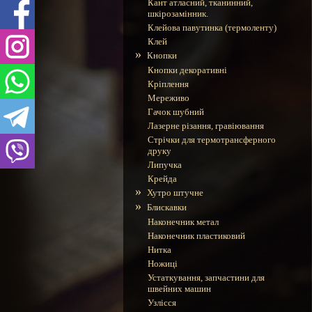
Кант атласний, тканинний,
шкірозамінник.
Клейова павутинка (термоленту)
Клей
»
Кнопки
Кнопки декоративні
Кріплення
Мереживо
Гачок шубний
Лазерне різання, гравіювання
Стрічки для термотрансферного
друку
Липучка
Крейда
»
Хутро штучне
»
Блискавки
Наконечник метал
Наконечник пластиковий
Нитка
Ножиці
Устаткування, запчастини для
швейних машин
Узлісся