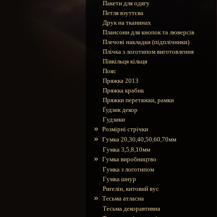
Пакети для одягу
Петля взуттєва
Друк на тканинах
Плансони для кнопок та люверсів
Плечові накладки (підплічники)
Плічка з логотипом виготовлення
Півкільця кільця
Пояс
Пряжка 2013
Пряжка крабик
Пряжки перетяжки, рамки
Ґудзик декор
Гудзики
»
Розмірні стрічки
»
Гумка 20,30,40,50,60,70мм
Гумка 3,5,8,10мм
»
Гумка виробництво
Гумка з логотипом
Гумка шнур
Ригелін, китовий вус
»
Тесьма атласна
Тесьма декоравтивна