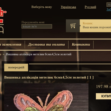
Виберіть мову
Заб
Передзвоніть мені
Кошик:
Ваш кошик порожн
 замовлення
Доставка та оплата
Контакти
а
»
Вишивка аплікація метелик 6смх4,5см золотий
попередній
Вишивка аплікація метелик 6смх4,5см золотий [ 1 ]
197.98