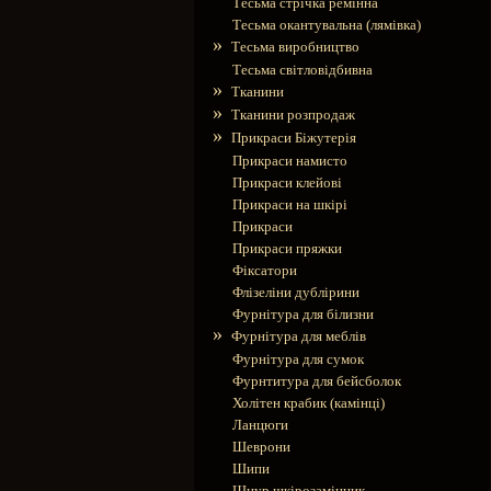
Тесьма стрічка ремінна
Тесьма окантувальна (лямівка)
»
Тесьма виробництво
Тесьма світловідбивна
»
Тканини
»
Тканини розпродаж
»
Прикраси Біжутерія
Прикраси намисто
Прикраси клейові
Прикраси на шкірі
Прикраси
Прикраси пряжки
Фіксатори
Флізеліни дублірини
Фурнітура для білизни
»
Фурнітура для меблів
Фурнітура для сумок
Фурнтитура для бейсболок
Холітен крабик (камінці)
Ланцюги
Шеврони
Шипи
Шнур шкірозамінник