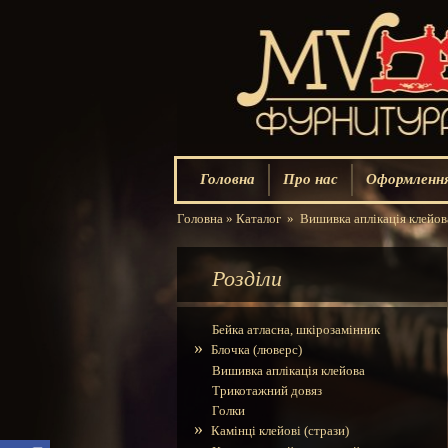
Головна
Про нас
Оформлення
Головна
»
Каталог
»
Вишивка аплікація клейов
Розділи
Бейка атласна, шкірозамінник
»
Блочка (люверс)
Вишивка аплікація клейова
Трикотажний довяз
Голки
»
Камінці клейові (стрази)