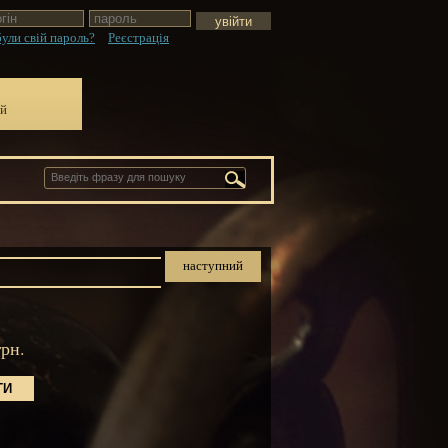
ули свій пароль?
Реєстрація
ій
наступний
грн.